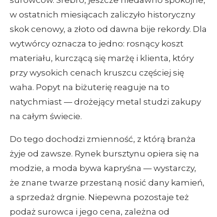
surowców. Srebro, jeszcze niedawno spokojne,
w ostatnich miesiącach zaliczyło historyczny
skok cenowy, a złoto od dawna bije rekordy. Dla
wytwórcy oznacza to jedno: rosnący koszt
materiału, kurczącą się marżę i klienta, który
przy wysokich cenach kruszcu częściej się
waha. Popyt na biżuterię reaguje na to
natychmiast — drożejący metal studzi zakupy
na całym świecie.
Do tego dochodzi zmienność, z którą branża
żyje od zawsze. Rynek bursztynu opiera się na
modzie, a moda bywa kapryśna — wystarczy,
że znane twarze przestaną nosić dany kamień,
a sprzedaż drgnie. Niepewna pozostaje też
podaż surowca i jego cena, zależna od