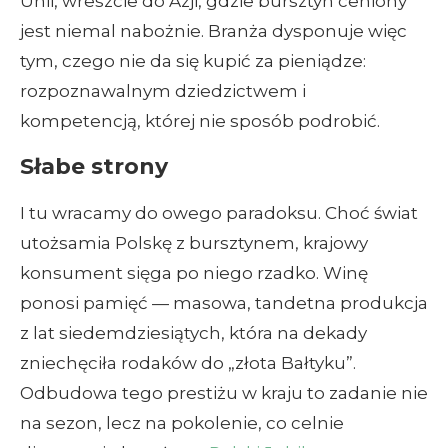
Unii, wreszcie do Azji, gdzie bursztyn ceniony
jest niemal nabożnie. Branża dysponuje więc
tym, czego nie da się kupić za pieniądze:
rozpoznawalnym dziedzictwem i
kompetencją, której nie sposób podrobić.
Słabe strony
I tu wracamy do owego paradoksu. Choć świat
utożsamia Polskę z bursztynem, krajowy
konsument sięga po niego rzadko. Winę
ponosi pamięć — masowa, tandetna produkcja
z lat siedemdziesiątych, która na dekady
zniechęciła rodaków do „złota Bałtyku”.
Odbudowa tego prestiżu w kraju to zadanie nie
na sezon, lecz na pokolenie, co celnie