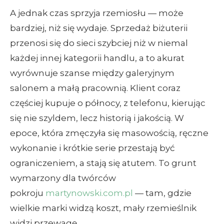
A jednak czas sprzyja rzemiosłu — może
bardziej, niż się wydaje. Sprzedaż biżuterii
przenosi się do sieci szybciej niż w niemal
każdej innej kategorii handlu, a to akurat
wyrównuje szanse między galeryjnym
salonem a małą pracownią. Klient coraz
częściej kupuje o północy, z telefonu, kierując
się nie szyldem, lecz historią i jakością. W
epoce, która zmęczyła się masowością, ręczne
wykonanie i krótkie serie przestają być
ograniczeniem, a stają się atutem. To grunt
wymarzony dla twórców
pokroju
martynowski.com.pl
— tam, gdzie
wielkie marki widzą koszt, mały rzemieślnik
widzi przewagę.