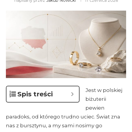
napisany przez
Jakub Nowicki
11 czerwca 2026
Jest w polskiej
Spis treści
biżuterii
pewien
paradoks, od którego trudno uciec. Świat zna
nas z bursztynu, a my sami nosimy go