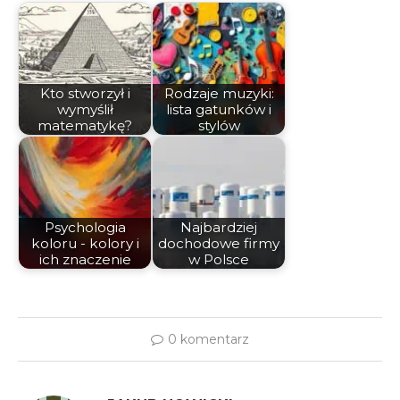
Kto stworzył i
Rodzaje muzyki:
wymyślił
lista gatunków i
matematykę?
stylów
Psychologia
Najbardziej
koloru - kolory i
dochodowe firmy
ich znaczenie
w Polsce
0 komentarz