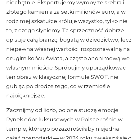
niechętnie. Eksportujemy wyroby ze srebra i
złotego kamienia za setki milionów euro, a w
rodzimej szkatułce króluje wszystko, tylko nie
to, z czego słyniemy. Ta sprzeczność dobrze
opisuje całą branżę: bogatą w dziedzictwo, lecz
niepewną własnej wartości; rozpoznawalną na
drugim końcu świata, a często anonimową we
własnym mieście. Spróbujmy uporządkować
ten obraz w klasycznej formule SWOT, nie
gubiąc po drodze tego, co w rzemiośle
najpiękniejsze.
Zacznijmy od liczb, bo one studzą emocje.
Rynek dóbr luksusowych w Polsce rośnie w
tempie, którego pozazdrościłaby niejedna
gałąź gospodarki — w 2024 roku zwiększył się o