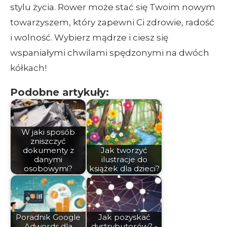
stylu życia. Rower może stać się Twoim nowym
towarzyszem, który zapewni Ci zdrowie, radość
i wolność. Wybierz mądrze i ciesz się
wspaniałymi chwilami spędzonymi na dwóch
kółkach!
Podobne artykuły:
W jaki sposób
zniszczyć
dokumenty z
Jak tworzyć
danymi
ilustracje do
osobowymi?
książek dla dzieci?
Poradnik Google
Jak pozyskać
Adwords dla
dystrybutorów? -