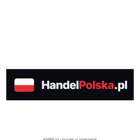
KNBP.pl - biznes w Internecie