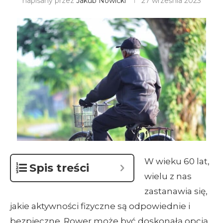
napisany przez
Jakub Nowicki
27 września 2023
W wieku 60 lat,
Spis treści
wielu z nas
zastanawia się,
jakie aktywności fizyczne są odpowiednie i
bezpieczne. Rower może być doskonałą opcją